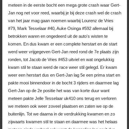
meteen in de eerste bocht een mega grote crash waar Gert-
Jan nog net voor reed, waarbij je bij deze crash wel de crash
van het jaar mag gaan noemen waarbij Lourenz de Vries
#79, Mark Tesselaar #40, Auke Osinga #592 allemaal bij
betrokken waren en ongedeerd uit de auto's wisten te
komen. En dus kwam er een complete herstart en de start
werd weer vrijgegeven Gert-Jan reed rond de 7e plaats zijn
ronden, tot Jacob de Vries #453 uitviel en wat ongelukkig
kwam stil te staan werd de race weer stil gelegd. Er kwam
weer een herstart dus en Gert-Jan lag 5e een prima start en
pakte mooi binnendoor in de bocht 3 rijders en daarmee lag
Gert-Jan op de 2e positie het was van korte duur want
meteen pakte Jelle Tesselaar uk410 ons terug en verloren
we meteen ook weer zoveel plaatsen en zaten we op de
buitenlijn. Tot we daarna in de verdrukking kwamen en zo
zijwaarts kwamen stil te staan en daarmee was het helaas