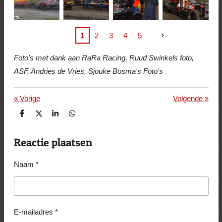
1
2
3
4
5
Foto's met dank aan RaRa Racing, Ruud Swinkels foto,
ASF, Andries de Vries, Sjouke Bosma's Foto's
«
Vorige
Volgende
»
D
D
S
D
e
e
h
e
l
e
a
l
e
l
r
e
Reactie plaatsen
n
e
n
Naam *
E-mailadres *