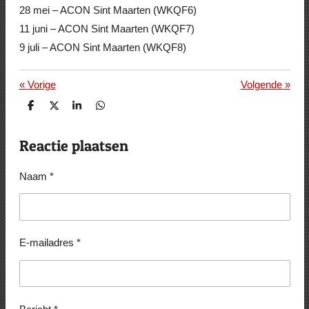
28 mei – ACON Sint Maarten (WKQF6)
11 juni – ACON Sint Maarten (WKQF7)
9 juli – ACON Sint Maarten (WKQF8)
«
Vorige
Volgende
»
D
D
S
D
e
e
h
e
l
e
a
l
e
l
r
e
Reactie plaatsen
n
e
n
Naam *
E-mailadres *