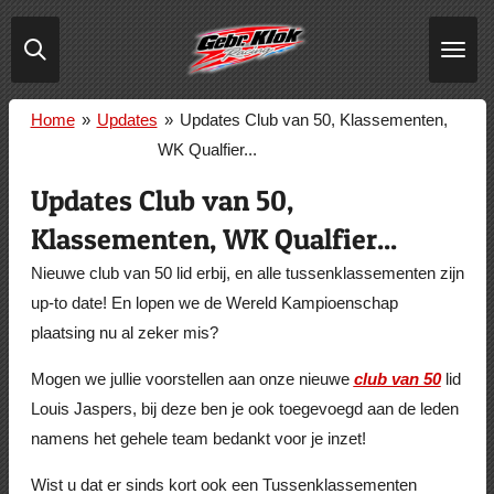
Ga
direct
naar
de
Home
»
Updates
»
Updates Club van 50, Klassementen,
hoofdinhoud
WK Qualfier...
Updates Club van 50,
Klassementen, WK Qualfier...
Nieuwe club van 50 lid erbij, en alle tussenklassementen zijn
up-to date! En lopen we de Wereld Kampioenschap
plaatsing nu al zeker mis?
Mogen we jullie voorstellen aan onze nieuwe
club van 50
lid
Louis Jaspers, bij deze ben je ook toegevoegd aan de leden
namens het gehele team bedankt voor je inzet!
Wist u dat er sinds kort ook een Tussenklassementen