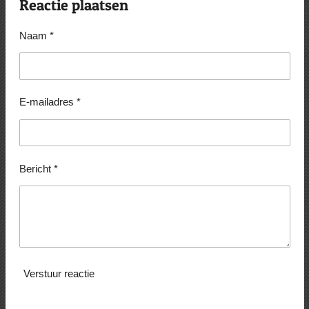
Reactie plaatsen
n
e
n
Naam *
E-mailadres *
Bericht *
Verstuur reactie