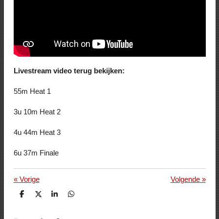
Livestream video terug bekijken:
55m Heat 1
3u 10m Heat 2
4u 44m Heat 3
6u 37m Finale
«
Vorige
Volgende
»
D
D
S
D
e
e
h
e
l
e
a
l
e
l
r
e