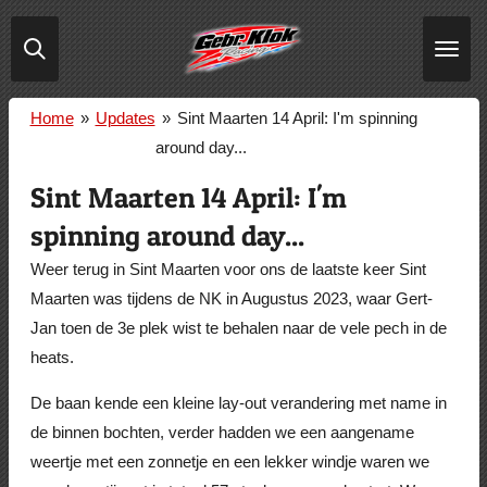
Ga
direct
naar
de
Home
»
Updates
»
Sint Maarten 14 April: I'm spinning
hoofdinhoud
around day...
Sint Maarten 14 April: I'm
spinning around day...
Weer terug in Sint Maarten voor ons de laatste keer Sint
Maarten was tijdens de NK in Augustus 2023, waar Gert-
Jan toen de 3e plek wist te behalen naar de vele pech in de
heats.
De baan kende een kleine lay-out verandering met name in
de binnen bochten, verder hadden we een aangename
weertje met een zonnetje en een lekker windje waren we