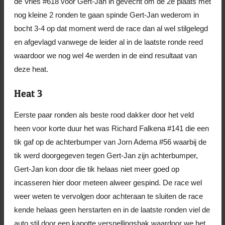
de Vries #618 voor Gert-Jan in gevecht om de 2e plaats met
nog kleine 2 ronden te gaan spinde Gert-Jan wederom in
bocht 3-4 op dat moment werd de race dan al wel stilgelegd
en afgevlagd vanwege de leider al in de laatste ronde reed
waardoor we nog wel 4e werden in de eind resultaat van
deze heat.
Heat 3
Eerste paar ronden als beste rood dakker door het veld
heen voor korte duur het was Richard Falkena #141 die een
tik gaf op de achterbumper van Jorn Adema #56 waarbij de
tik werd doorgegeven tegen Gert-Jan zijn achterbumper,
Gert-Jan kon door die tik helaas niet meer goed op
incasseren hier door meteen alweer gespind. De race wel
weer weten te vervolgen door achteraan te sluiten de race
kende helaas geen herstarten en in de laatste ronden viel de
auto stil door een kapotte versnellingsbak waardoor we het