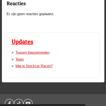
Reacties
Er zijn geen reacties geplaatst.
Updates
Tussen klassementen
Team
Wat is Stockcar Racen?
F
T
Y