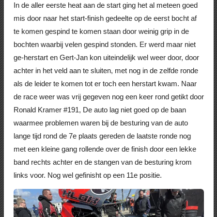
In de aller eerste heat aan de start ging het al meteen goed
mis door naar het start-finish gedeelte op de eerst bocht af
te komen gespind te komen staan door weinig grip in de
bochten waarbij velen gespind stonden. Er werd maar niet
ge-herstart en Gert-Jan kon uiteindelijk wel weer door, door
achter in het veld aan te sluiten, met nog in de zelfde ronde
als de leider te komen tot er toch een herstart kwam. Naar
de race weer was vrij gegeven nog een keer rond getikt door
Ronald Kramer #191, De auto lag niet goed op de baan
waarmee problemen waren bij de besturing van de auto
lange tijd rond de 7e plaats gereden de laatste ronde nog
met een kleine gang rollende over de finish door een lekke
band rechts achter en de stangen van de besturing krom
links voor. Nog wel gefinisht op een 11e positie.