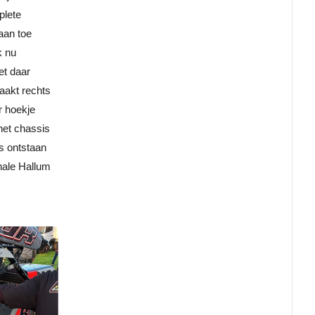
plete
 aan toe
k nu
et daar
aakt rechts
r hoekje
het chassis
s ontstaan
nale Hallum