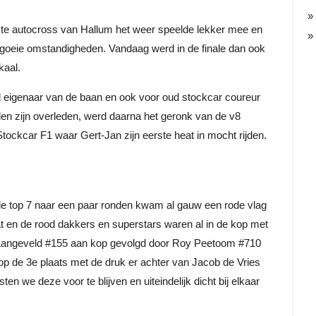
ste autocross van Hallum het weer speelde lekker mee en
 goeie omstandigheden. Vandaag werd in de finale dan ook
kaal.
nd eigenaar van de baan en ook voor oud stockcar coureur
den zijn overleden, werd daarna het geronk van de v8
tockcar F1 waar Gert-Jan zijn eerste heat in mocht rijden.
de top 7 naar een paar ronden kwam al gauw een rode vlag
at en de rood dakkers en superstars waren al in de kop met
er Langeveld #155 aan kop gevolgd door Roy Peetoom #710
op de 3e plaats met de druk er achter van Jacob de Vries
n we deze voor te blijven en uiteindelijk dicht bij elkaar