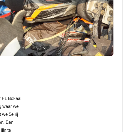
r F1 Bokaal
ag waar we
 we 5e rij
en. Een
ijn te