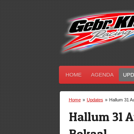
Ga
direct
naar
de
hoofdinhoud
HOME
AGENDA
UP
Home
»
Updates
»
Hallum 31 A
Hallum 31 A
Bokaal