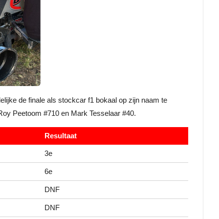
lijke de finale als stockcar f1 bokaal op zijn naam te
t Roy Peetoom #710 en Mark Tesselaar #40.
Resultaat
3e
6e
DNF
DNF