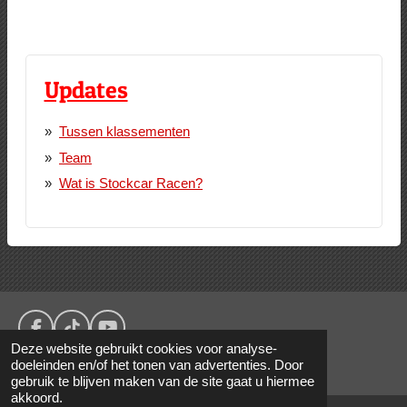
Updates
Tussen klassementen
Team
Wat is Stockcar Racen?
F
T
Y
Deze website gebruikt cookies voor analyse-
a
i
o
doeleinden en/of het tonen van advertenties. Door
© 2016 - 2026 Gebr. Klok Racing
c
k
u
gebruik te blijven maken van de site gaat u hiermee
e
T
T
akkoord.
b
o
u