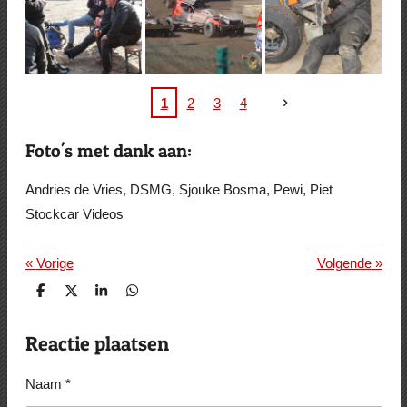
1
2
3
4
Foto's met dank aan:
Andries de Vries, DSMG, Sjouke Bosma, Pewi, Piet
Stockcar Videos
«
Vorige
Volgende
»
D
D
S
D
e
e
h
e
l
e
a
l
e
l
r
e
Reactie plaatsen
n
e
n
Naam *