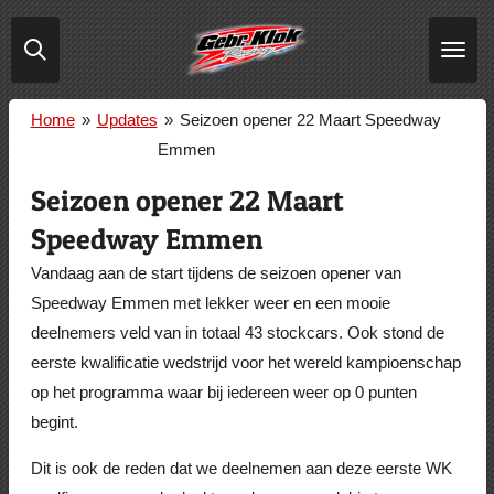
Ga
direct
naar
de
Home
»
Updates
»
Seizoen opener 22 Maart Speedway
hoofdinhoud
Emmen
Seizoen opener 22 Maart
Speedway Emmen
Vandaag aan de start tijdens de seizoen opener van
Speedway Emmen met lekker weer en een mooie
deelnemers veld van in totaal 43 stockcars. Ook stond de
eerste kwalificatie wedstrijd voor het wereld kampioenschap
op het programma waar bij iedereen weer op 0 punten
begint.
Dit is ook de reden dat we deelnemen aan deze eerste WK