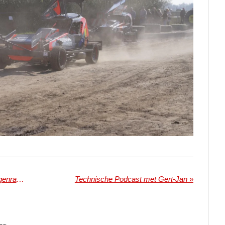
8 Juni ACON Sint Maarten ''Regenrace: Gert-Jan Scoort!''
Technische Podcast met Gert-Jan
»