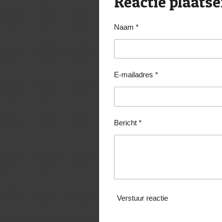
Reactie plaats
n
e
Naam *
E-mailadres *
Bericht *
Verstuur reactie