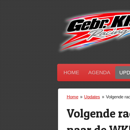
Ga
direct
naar
de
hoofdinhoud
HOME
AGENDA
UP
Home
»
Updates
»
Volgende rac
Volgende rac
naar de WK