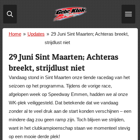
Ga
direct
naar
de
Home
»
Updates
»
29 Juni Sint Maarten; Achteras breekt,
hoofdinhoud
strijdlust niet
29 Juni Sint Maarten; Achteras
breekt, strijdlust niet
Vandaag stond in Sint Maarten onze tiende racedag van het
seizoen op het programma. Tijdens de vorige race,
afgelopen week op Speedway Emmen, hadden we al onze
WK-plek veiliggesteld. Dat betekende dat we vandaag
zonder al te veel druk aan de start konden verschijnen – een
mindere dag zou geen ramp zijn. Toch blijven we strijden,
want in het clubkampioenschap staan we momenteel stevig
op een mooie derde plek!