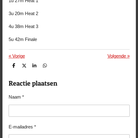
1u 27m Heat 1
3u 20m Heat 2
4u 38m Heat 3
5u 42m Finale
«
Vorige
Volgende
»
D
D
S
D
e
e
h
e
l
e
a
l
e
l
r
e
Reactie plaatsen
n
e
n
Naam *
E-mailadres *