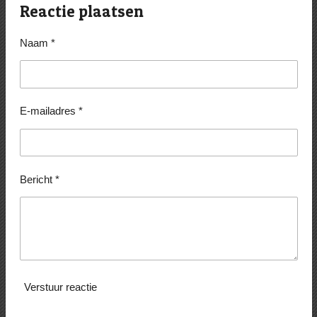
e
l
r
e
Reactie plaatsen
n
e
n
Naam *
E-mailadres *
Bericht *
Verstuur reactie