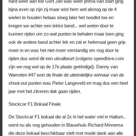
hard weer aan toe Gert Jan was weer prima van start ging
bijna even op zijn zij maar wist hem wel alsnog op de 4
wielen te houden helaas sloeg later het noodlot toe en
kregen we achter een lekke band... wel weten door te
kunnen rijden om zo wat punten te behalen maar toen ging
ook de andere band achter lek en zat er helemaal geen grip
meer in en was het niet meer verstandig om nog door te
rijden dus werd dit een uitvalbeurt (volgens speedhive.com
zijn we nog wel op de 17e plaats geëindigd). Danny van
Wamelen #47 won de finale de uiteindelijke winnaar van de
shoot-out punten was Pieter Langeveld en mag dus een heel
jaar met het zilveren dak gaan rijden.
Stockcar F1 Bokaal Finale
De Stockcar F1 bokaal die al 2x in het water viel in Hallum..
werd nu als nog gehouden in Blauwhuis Richard Minnema
die deze bokaal beschikbaar stelt met mede dank aan alle