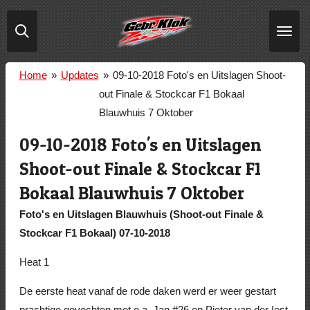
Ga
direct
naar
de
Home
»
Updates
»
09-10-2018 Foto's en Uitslagen Shoot-
hoofdinhoud
out Finale & Stockcar F1 Bokaal
Blauwhuis 7 Oktober
09-10-2018 Foto's en Uitslagen
Shoot-out Finale & Stockcar F1
Bokaal Blauwhuis 7 Oktober
Foto's en Uitslagen Blauwhuis (Shoot-out Finale &
Stockcar F1 Bokaal) 07-10-2018
Heat 1
De eerste heat vanaf de rode daken werd er weer gestart
prachtige gevechten met o.a. Jan #26 en Pieter van der Iest