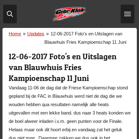
Ga
direct
naar
de
Home
»
Updates
»
12-06-2017 Foto's en Uitslagen van
hoofdinhoud
Blauwhuis Fries Kampioenschap 11 Juni
12-06-2017 Foto's en Uitslagen
van Blauwhuis Fries
Kampioenschap 11 Juni
Vandaag 11-06 de dag dat de Friese Kampioenschap stond
gepland bij de FAC in Blauwhuis werd niet de dag die we
wouden hebben qua resultaten namelijk alle heats
uitgevallen met een lekke band. dus naar 3 heats konden we
de boel alweer inladen i.v.m. geen punten voor de Finale.
Helaas maar ook dit hoort erbij en vandaag zat het geluk
dus niet mee.. Daarmee zakken we dus ook in het