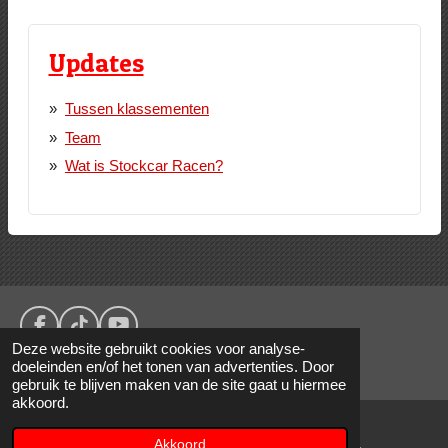
Updates
Tussen klassementen
Team
Wat is Stockcar Racen?
F
T
Y
Deze website gebruikt cookies voor analyse-
a
i
o
doeleinden en/of het tonen van advertenties. Door
© 2016 - 2026 Gebr. Klok Racing
c
k
u
gebruik te blijven maken van de site gaat u hiermee
e
T
T
akkoord.
b
o
u
o
k
b
o
e
Akkoord