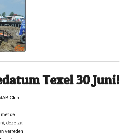
datum Texel 30 Juni!
e MAB Club
 met de
ni, deze zal
n verreden