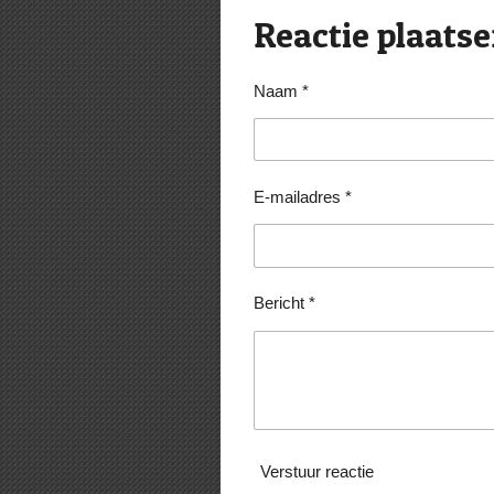
l
e
a
e
l
r
Reactie plaats
n
e
Naam *
E-mailadres *
Bericht *
Verstuur reactie