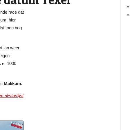
nde race dat
um, hier
tst toen nog
t jan weer
eigen
s er 1000
Juni Makkum:
nl/startlijst