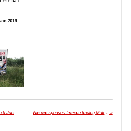
hier staan
van 2019.
n 9 Juni
Nieuwe sponsor: Imexco trading Makkum
»