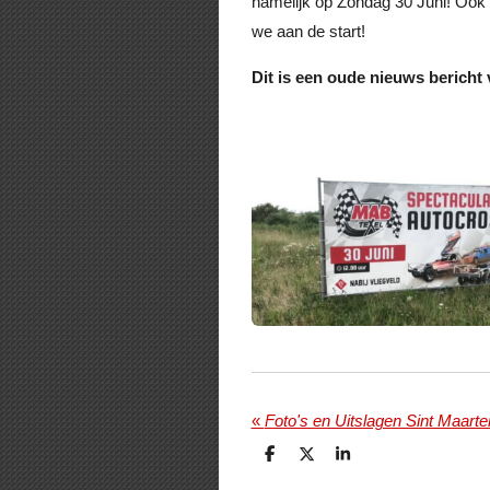
namelijk op Zondag 30 Juni! Ook 
we aan de start!
Dit is een oude nieuws bericht 
«
Foto's en Uitslagen Sint Maarte
D
D
S
e
e
h