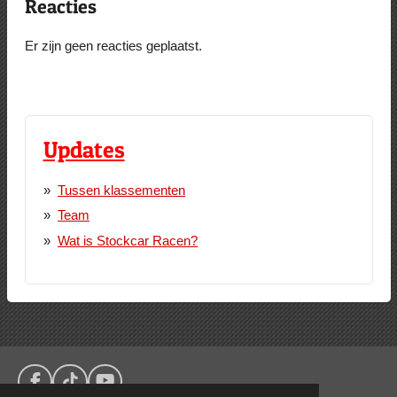
Reacties
Er zijn geen reacties geplaatst.
Updates
Tussen klassementen
Team
Wat is Stockcar Racen?
F
T
Y