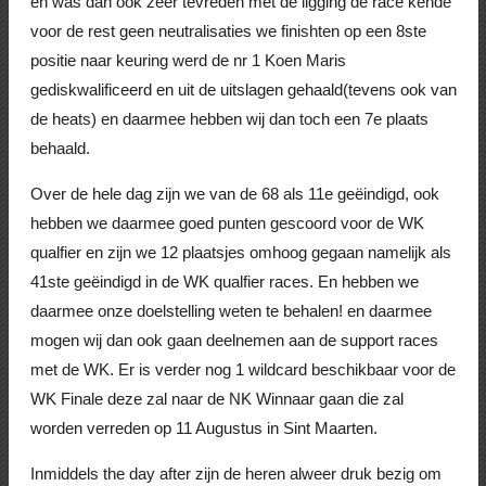
en was dan ook zeer tevreden met de ligging de race kende
voor de rest geen neutralisaties we finishten op een 8ste
positie naar keuring werd de nr 1 Koen Maris
gediskwalificeerd en uit de uitslagen gehaald(tevens ook van
de heats) en daarmee hebben wij dan toch een 7e plaats
behaald.
Over de hele dag zijn we van de 68 als 11e geëindigd, ook
hebben we daarmee goed punten gescoord voor de WK
qualfier en zijn we 12 plaatsjes omhoog gegaan namelijk als
41ste geëindigd in de WK qualfier races. En hebben we
daarmee onze doelstelling weten te behalen! en daarmee
mogen wij dan ook gaan deelnemen aan de support races
met de WK. Er is verder nog 1 wildcard beschikbaar voor de
WK Finale deze zal naar de NK Winnaar gaan die zal
worden verreden op 11 Augustus in Sint Maarten.
Inmiddels the day after zijn de heren alweer druk bezig om