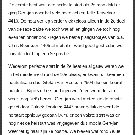
De eerste heat was een perfecte start als 2e rood dakker
ging Gert-jan door het veld heen achter Jelle Tesselaar
#410. De heat verliep verder vlekkeloos alleen in de 2e deel
van de race zakte we toch wat af, en gingen we toch nog
even ten onder ook kregen we beste plaagstootjes van o.a.
Chris Boerssen #405 al met al er werd goed gestreden we
finishten toch op een 9e positie.
Wederom perfecte start in de 2e heat en al gauw waren we
in het middenveld rond de 10e plaats, er kwam dit keer een
neutralisatie door Stefan van Rossum #604 die een koprol
maakte.. Bij deze herstart lagen we 7e en werd de race
weer (nog niet!) hervat, Gert-jan werd meteen in de rondte
gezet door Patrick Tersteeg #447 maar gelukkig werd de
herstart opnieuw gedaan i.v.m. er een valste start was en
nog niet de herstart was vrijgegeven dus mocht Gert-jan
weer terug naar zijn 7e positie. We bleven wat rond 7e/8e