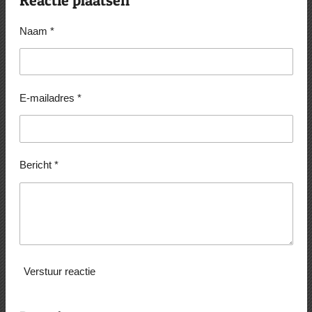
n
e
n
Naam *
E-mailadres *
Bericht *
Verstuur reactie