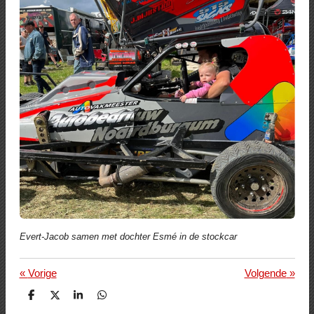
Evert-Jacob samen met dochter Esmé in de stockcar
«
Vorige
Volgende
»
D
D
S
D
e
e
h
e