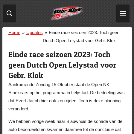
Ga
direct
naar
de
Home
»
Updates
»
Einde race seizoen 2023: Toch geen
hoofdinhoud
Dutch Open Lelystad voor Gebr. Klok
Einde race seizoen 2023: Toch
geen Dutch Open Lelystad voor
Gebr. Klok
Aankomende Zondag 15 Oktober staat de Open NK
Stockcars op het programma in Lelystad. De bedoeling was
dat Evert-Jacob hier ook zou rijden. Toch is deze planning
veranderd...
We hebben vorige week naar Blauwhuis de schade van de
auto beoordeeld en kwamen daarmee tot de conclusie dat