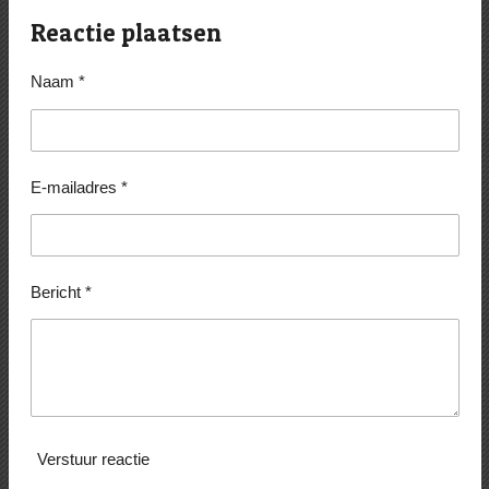
l
e
a
l
e
l
r
e
Reactie plaatsen
n
e
n
Naam *
E-mailadres *
Bericht *
Verstuur reactie