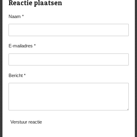
e
l
r
e
Reactie plaatsen
n
e
n
Naam *
E-mailadres *
Bericht *
Verstuur reactie