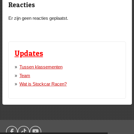
Reacties
Er zijn geen reacties geplaatst.
Updates
Tussen klassementen
Team
Wat is Stockcar Racen?
F
T
Y